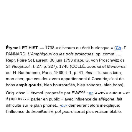
Étymol. ET HIST. —
1738 « discours ou écrit burlesque » (
Ch
.-F.
PANNARD,
L'Amphigouri ou les trois prologues,
op. comm., ...
Repr. Foire St Laurent, 30 juin 1793 d'apr. G. von Proschwitz ds
St. Neophilol.,
t. 27, p. 227); 1748 (COLLÉ,
Journal et Mémoires,
éd. H. Bonhomme, Paris, 1868, t. 1, p. 41,
ibid.
: Tu sens bien,
mon cher, que ces deux vers appartiennent à Cocatrix; c'est de
bons
amphigouris
, bien boursouflés, bien sonores, bien bons).
2
Orig. obsc. L'étymol. proposée par
EWFS
:
gr
.
« autour » et
« parler en public » avec influence de
allégorie
, fait
difficulté sur le plan phonét.,
-
ou-
demeurant alors inexpliqué;
l'influence de
brouillamini, pot-pourri
serait plus vraisemblable.