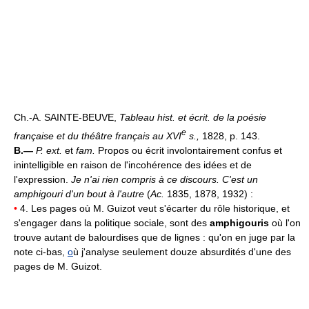
Ch.-A. SAINTE-BEUVE,
Tableau hist. et écrit. de la poésie
e
française et du théâtre français au XVI
s.,
1828, p. 143.
B.—
P. ext.
et
fam.
Propos ou écrit involontairement confus et
inintelligible en raison de l'incohérence des idées et de
l'expression.
Je n'ai rien compris à ce discours. C'est un
amphigouri d'un bout à l'autre
(
Ac.
1835, 1878, 1932) :
•
4. Les pages où M. Guizot veut s'écarter du rôle historique, et
s'engager dans la politique sociale, sont des
amphigouris
où l'on
trouve autant de balourdises que de lignes : qu'on en juge par la
note ci-bas,
o
ù j'analyse seulement douze absurdités d'une des
pages de M. Guizot.