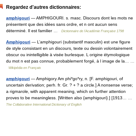
Regardez d'autres dictionnaires:
amphigouri
— AMPHIGOURI. s. masc. Discours dont les mots ne
présentent que des idées sans ordre, et n ont aucun sens
déterminé. Il est familier …
Dictionnaire de l'Académie Française 1798
Amphigouri
— L’amphigouri (substantif masculin) est une figure
de style consistant en un discours, texte ou dessin volontairement
obscur ou inintelligible à visée burlesque. L origine étymologique
du mot n est pas connue, probablement forgé, à l image de la… …
Wikipédia en Français
amphigouri
— Amphigory Am phi*go*ry, n. [F. amphigouri, of
uncertain derivation; perh. fr. Gr. ? + ? a circle.] A nonsense verse;
a rigmarole, with apparent meaning, which on further attention
proves to be meaningless. [Written also {amphigouri}.] [1913… …
The Collaborative International Dictionary of English