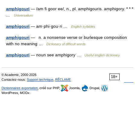
amphigouri
— /am fi goor ee/, n., pl. amphigouris. amphigory. * * *
…
Universalium
amphigouri
— am·phi·gou·ri …
English syllables
amphigouri
— n. a nonsense verse or burlesque composition
with no meaning …
Dictionary of difficult words
amphigouri
— noun see amphigory …
Useful english dictionary
© Academic, 2000-2026
18+
Contactez-nous:
Support technique
,
RÉCLAME
Dictionnaires exportation
, créé sur PHP,
Joomla,
Drupal,
WordPress, MODx.