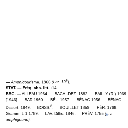
e
—
Amphigouri
sme, 1866
(Lar. 19
).
STAT. — Fréq. abs. litt. :
14.
BBG. —
ALLEAU 1964. — BACH.-DEZ. 1882. — BAILLY (R.) 1969
[1946]. — BAR 1960. — BÉL. 1957. — BÉNAC 1956. — BÉNAC
8
Dissert. 1949. — BOISS.
. — BOUILLET 1859. — FÉR. 1768. —
Gramm. t. 1 1789. — LAV. Diffic. 1846. — PRÉV. 1755
(
s
.v.
amphigourie).