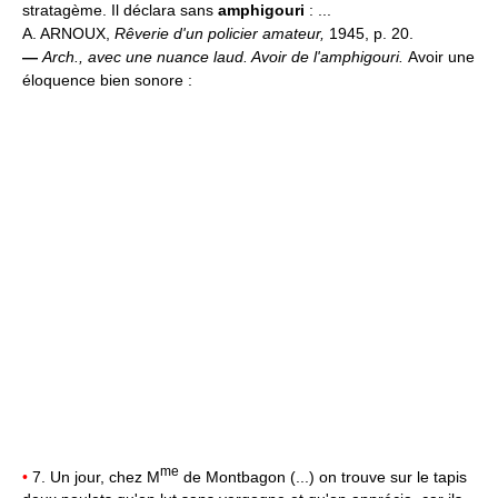
stratagème. Il déclara sans
amphigouri
: ...
A. ARNOUX,
Rêverie d'un policier amateur,
1945, p. 20.
—
Arch., avec une nuance laud.
Avoir de l'amphigouri.
Avoir une
éloquence bien sonore :
me
•
7. Un jour, chez M
de Montbagon (...) on trouve sur le tapis