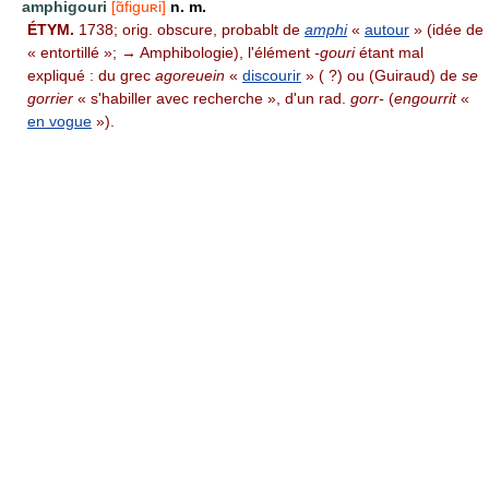
amphigouri
[ɑ̃figuʀi]
n. m.
ÉTYM.
1738; orig. obscure, probablt de
amphi
«
autour
» (idée de
« entortillé »; → Amphibologie), l'élément
-gouri
étant mal
expliqué : du grec
agoreuein
«
discourir
» ( ?) ou (Guiraud) de
se
gorrier
« s'habiller avec recherche », d'un rad.
gorr-
(
engourrit
«
en vogue
»).