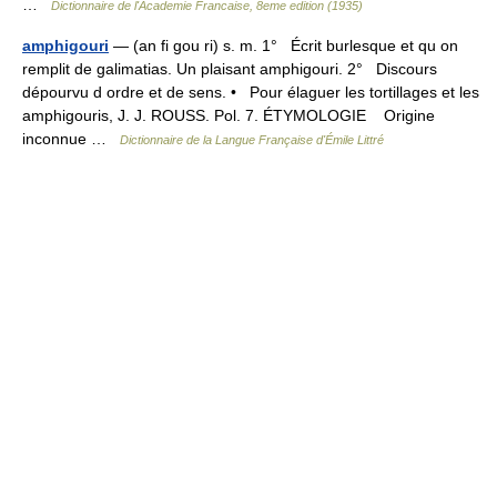
…
Dictionnaire de l'Academie Francaise, 8eme edition (1935)
amphigouri
— (an fi gou ri) s. m. 1° Écrit burlesque et qu on
remplit de galimatias. Un plaisant amphigouri. 2° Discours
dépourvu d ordre et de sens. • Pour élaguer les tortillages et les
amphigouris, J. J. ROUSS. Pol. 7. ÉTYMOLOGIE Origine
inconnue …
Dictionnaire de la Langue Française d'Émile Littré