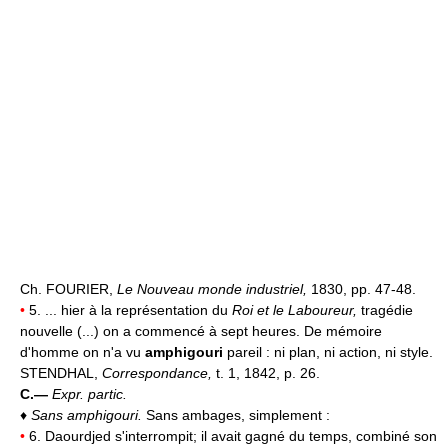
Ch. FOURIER,
Le Nouveau monde industriel,
1830, pp. 47-48.
•
5. ... hier à la représentation du
Roi et le Laboureur,
tragédie
nouvelle (...) on a commencé à sept heures. De mémoire
d'homme on n'a vu
amphigouri
pareil : ni plan, ni action, ni style.
STENDHAL,
Correspondance,
t. 1, 1842, p. 26.
C.—
Expr. partic.
♦
Sans amphigouri.
Sans ambages, simplement :
•
6. Daourdjed s'interrompit; il avait gagné du temps, combiné son