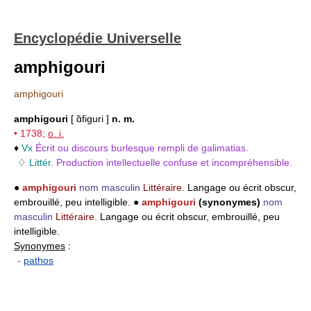
Encyclopédie Universelle
amphigouri
amphigouri
amphigouri
[ ɑ̃figuri ]
n. m.
• 1738;
o. i.
♦
Vx
Écrit ou discours burlesque rempli de galimatias.
♢
Littér.
Production intellectuelle confuse et incompréhensible.
●
amphigouri
nom masculin
Littéraire.
Langage ou écrit obscur,
embrouillé, peu intelligible. ●
amphigouri
(synonymes)
nom
masculin
Littéraire.
Langage ou écrit obscur, embrouillé, peu
intelligible.
Synonymes
:
-
pathos