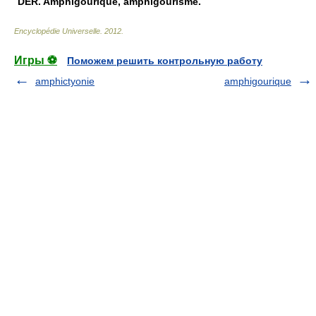
DÉR.
Amphigourique, amphigourisme.
Encyclopédie Universelle
.
2012
.
Игры ⚽
Поможем решить контрольную работу
amphictyonie
amphigourique