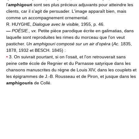
l'
amphigouri
sont ses plus précieux adjuvants pour atteindre les
clients, car il s'agit de persuader. L'image apparaît bien, mais
comme un accompagnement ornemental.
R. HUYGHE,
Dialogue avec le visible,
1955, p. 46.
—
POÉSIE.,
vx.
Petite pièce parodique écrite en galimatias, dans
laquelle sont reproduites les rimes du morceau que l'on veut
pasticher.
Un amphigouri composé sur un air d'opéra
(
Ac.
1835,
1878, 1932 et BESCH. 1845) :
•
3. On suivrait pourtant, si on l'osait, et l'on retrouverait sans
peine cette école de Regnier et du Parnasse satyrique dans les
chansons manuscrites du règne de Louis XIV, dans les couplets et
les épigrammes de J.-B. Rousseau et de Piron, et jusque dans les
amphigouris
de Collé.