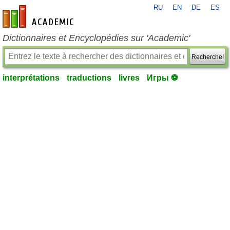
RU
EN
DE
ES
fr-academic.com
Dictionnaires et Encyclopédies sur 'Academic'
Recherche!
interprétations
traductions
livres
Игры ⚽