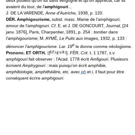
deux poulets qu'on lut sans vergogne et qu'on apprécia, car ils
avaient du tour, de l'
amphigouri
...
J. DE LA VARENDE,
Anne d'Autriche,
1938, p. 120.
DÉR.
Amphigourisme,
subst. masc. Manie de l'amphigouri;
amour de l'amphigouri.
Cf.
E. et J. DE GONCOURT,
Journal,
[24
janv. 1876], Paris, Charpentier, 1891, p. 254 :
tomber dans
l'amphigourisme
; M. AYMÉ,
Le Puits aux images,
1932, p. 133 :
e
dénoncer l'amphigourisme. Lar. 19
le donne comme néologisme.
Prononc. ET ORTH. :
[
]. FÉR.
Crit.
t. 1 1787,
s.v.
amphigouri
fait observer : l'Acad. 1778 écrit
Amfigouri.
Plusieurs
écrivent
Amphygouri
: mais puisqu'on écrit
amphibie,
amphibiologie, amphithéâtre,
etc. avec
ph
et
i,
il faut pour être
conséquent écrire
amphigouri.